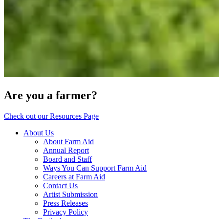
Are you a farmer?
Check out our Resources Page
About Us
About Farm Aid
Annual Report
Board and Staff
Ways You Can Support Farm Aid
Careers at Farm Aid
Contact Us
Artist Submission
Press Releases
Privacy Policy