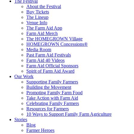
The Festival
About the Festival
Buy Tickets
The Lineup
Venue Info
The Farm Aid App
Farm Aid Merch
The HOMEGROWN Village
HOMEGROWN Concessions®
Media Room
Past Farm Aid Festivals
Farm Aid 40 Videos
Farm Aid Official Sponsors
Spirit of Farm Aid Award
Our Work
Supporting Family Farmers
Building the Movement
Promoting Family Farm Food
Take Action with Farm Aid
Celebrating Family Farmers
Resources for Farmers
10 Ways to Support Family Farm Agriculture
Stories
Blog
Farmer Heroes