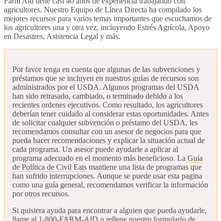
Farm Aid tiene casi 40 años de experiencia trabajando con
agricultores. Nuestro Equipo de Línea Directa ha compilado los
mejores recursos para varios temas importantes que escuchamos de
los agricultores una y otra vez, incluyendo Estrés Agrícola, Apoyo
en Desastres, Asistencia Legal y más.
Por favor tenga en cuenta que algunas de las subvenciones y
préstamos que se incluyen en nuestros guías de recursos son
administrados por el USDA. Algunos programas del USDA
han sido retrasado, cambiado, o terminado debido a los
recientes ordenes ejecutivos. Como resultado, los agricultores
deberían tener cuidado al considerar estas oportunidades. Antes
de solicitar cualquier subvención o préstamo del USDA, les
recomendamos consultar con un asesor de negocios para que
pueda hacer recomendaciones y explicar la situación actual de
cada programa. Un asesor puede ayudarle a aplicar al
programa adecuado en el momento más beneficioso. La
Guía
de Política de Civil Eats
mantiene una lista de programas que
han sufrido interrupciones. Aunque se puede usar esta pagina
como una guía general, recomendamos verificar la información
por otros recursos.
Si quisiera ayuda para encontrar a alguien que pueda ayudarle,
llame al 1-800-FARM-AID o rellene nuestro f
ormulario de